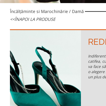
Încălțăminte si Marochinărie
/
Damă
<<ÎNAPOI LA PRODUSE
RED
Indiferen
catifea, c
va face să
o alegere 
un plus de