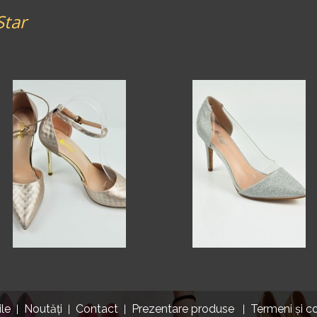
Star
ile
Noutăți
Contact
Prezentare produse
Termeni și co