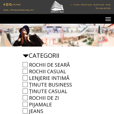
L - V 9:30 - 20:00
S 9:30 - 19:00
D 9:30 - 16:00
TEL 0241 587 500
EMAIL: OFFICE@DORALYMALL.RO
To
na
CATEGORII
ROCHII DE SEARĂ
ROCHII CASUAL
LENJERIE INTIMĂ
ȚINUTE BUSINESS
ȚINUTE CASUAL
ROCHII DE ZI
PIJAMALE
JEANS